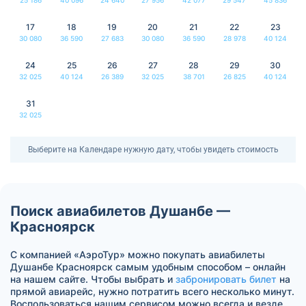
17
18
19
20
21
22
23
30 080
36 590
27 683
30 080
36 590
28 978
40 124
24
25
26
27
28
29
30
32 025
40 124
26 389
32 025
38 701
26 825
40 124
31
32 025
Выберите на Календаре нужную дату, чтобы увидеть стоимость
Поиск авиабилетов Душанбе —
Красноярск
С компанией «АэроТур» можно покупать авиабилеты
Душанбе Красноярск самым удобным способом – онлайн
на нашем сайте. Чтобы выбрать и
забронировать билет
на
прямой авиарейс, нужно потратить всего несколько минут.
Воспользоваться нашим сервисом можно всегда и везде.