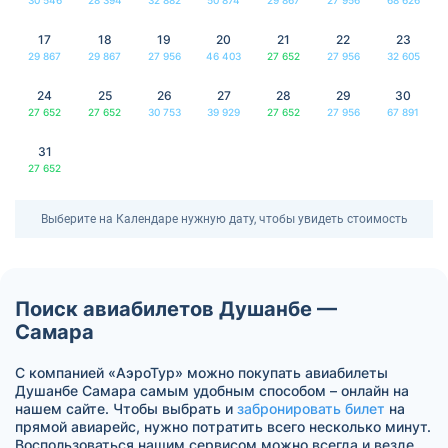
17
18
19
20
21
22
23
29 867
29 867
27 956
46 403
27 652
27 956
32 605
24
25
26
27
28
29
30
27 652
27 652
30 753
39 929
27 652
27 956
67 891
31
27 652
Выберите на Календаре нужную дату, чтобы увидеть стоимость
Поиск авиабилетов Душанбе —
Самара
С компанией «АэроТур» можно покупать авиабилеты
Душанбе Самара самым удобным способом – онлайн на
нашем сайте. Чтобы выбрать и
забронировать билет
на
прямой авиарейс, нужно потратить всего несколько минут.
Воспользоваться нашим сервисом можно всегда и везде.