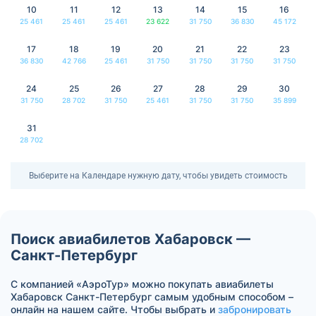
10
11
12
13
14
15
16
25 461
25 461
25 461
23 622
31 750
36 830
45 172
17
18
19
20
21
22
23
36 830
42 766
25 461
31 750
31 750
31 750
31 750
24
25
26
27
28
29
30
31 750
28 702
31 750
25 461
31 750
31 750
35 899
31
28 702
Выберите на Календаре нужную дату, чтобы увидеть стоимость
Поиск авиабилетов Хабаровск —
Санкт-Петербург
С компанией «АэроТур» можно покупать авиабилеты
Хабаровск Санкт-Петербург самым удобным способом –
онлайн на нашем сайте. Чтобы выбрать и
забронировать