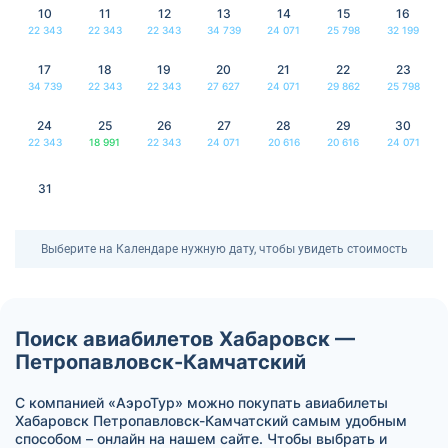
10
11
12
13
14
15
16
22 343
22 343
22 343
34 739
24 071
25 798
32 199
17
18
19
20
21
22
23
34 739
22 343
22 343
27 627
24 071
29 862
25 798
24
25
26
27
28
29
30
22 343
18 991
22 343
24 071
20 616
20 616
24 071
31
Выберите на Календаре нужную дату, чтобы увидеть стоимость
Поиск авиабилетов Хабаровск —
Петропавловск-Камчатский
С компанией «АэроТур» можно покупать авиабилеты
Хабаровск Петропавловск-Камчатский самым удобным
способом – онлайн на нашем сайте. Чтобы выбрать и