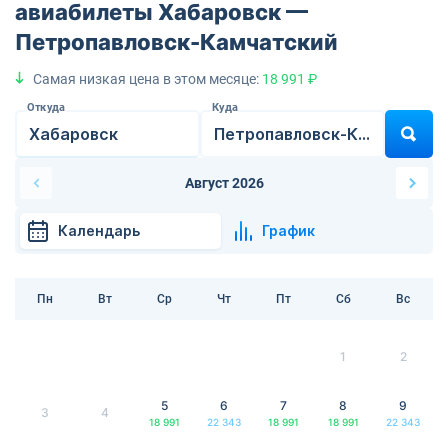
авиабилеты Хабаровск —
Петропавловск-Камчатский
Самая низкая цена в этом месяце:
18 991 ₽
Откуда
Куда
Август 2026
Календарь
График
Пн
Вт
Ср
Чт
Пт
Сб
Вс
1
2
5
6
7
8
9
3
4
18 991
22 343
18 991
18 991
22 343