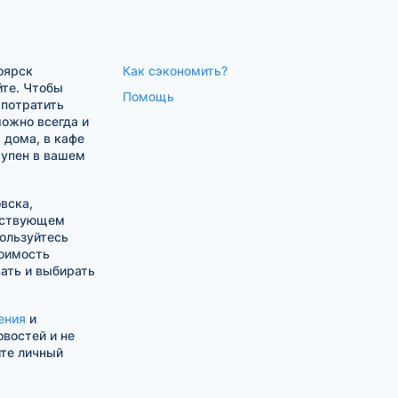
оярск
Как сэкономить?
йте. Чтобы
Помощь
 потратить
ожно всегда и
 дома, в кафе
тупен в вашем
вска,
тствующем
ользуйтесь
оимость
ать и выбирать
ения
и
овостей и не
ите личный