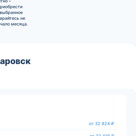
тно –
приобрести
 выбранное
тарайтесь не
чало месяца.
баровск
от 32 824 ₽
от 33 418 ₽