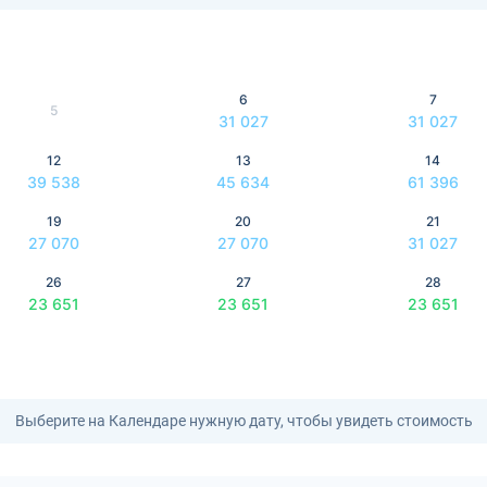
6
7
5
31 027
31 027
12
13
14
39 538
45 634
61 396
19
20
21
27 070
27 070
31 027
26
27
28
23 651
23 651
23 651
Выберите на Календаре нужную дату, чтобы увидеть стоимость