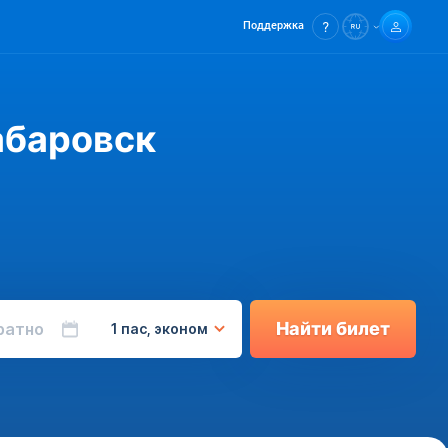
Поддержка
абаровск
Найти билет
ратно
1 пас, эконом