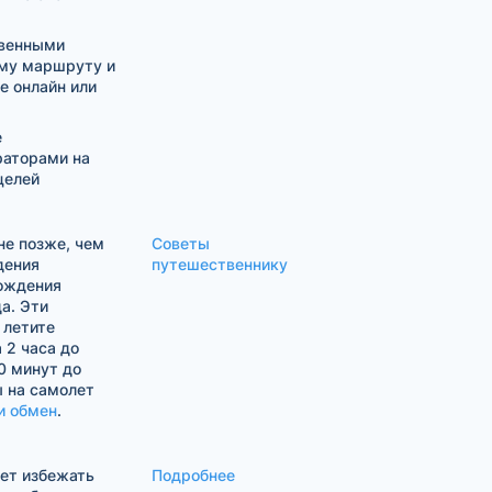
твенными
му маршруту и
е онлайн или
е
раторами на
целей
е позже, чем
Советы
дения
путешественнику
хождения
а. Эти
 летите
 2 часа до
0 минут до
ы на самолет
и обмен
.
жет избежать
Подробнее