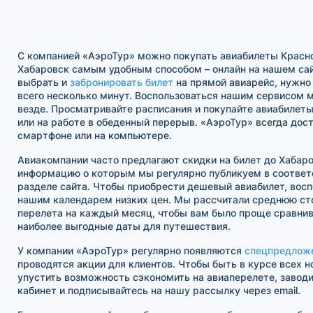
С компанией «АэроТур» можно покупать авиабилеты Красн
Хабаровск самым удобным способом – онлайн на нашем са
выбрать и
забронировать билет
на прямой авиарейс, нужно
всего несколько минут. Воспользоваться нашим сервисом м
везде. Просматривайте расписания и покупайте авиабилеты
или на работе в обеденный перерыв. «АэроТур» всегда дос
смартфоне или на компьютере.
Авиакомпании часто предлагают скидки на билет до Хабаро
информацию о которым мы регулярно публикуем в соотве
разделе сайта. Чтобы приобрести дешевый авиабилет, восп
нашим календарем низких цен. Мы рассчитали среднюю ст
перелета на каждый месяц, чтобы вам было проще сравнив
наиболее выгодные даты для путешествия.
У компании «АэроТур» регулярно появляются
спецпредлож
проводятся акции для клиентов. Чтобы быть в курсе всех н
упустить возможность сэкономить на авиаперелете, завод
кабинет и подписывайтесь на нашу рассылку через email.