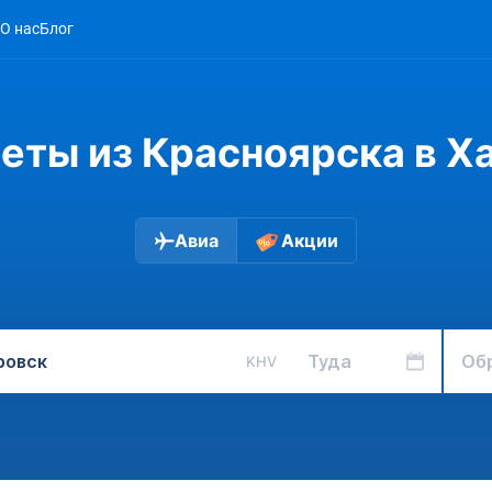
О нас
Блог
еты из Красноярска в Х
Авиа
Акции
Туда
Об
KHV