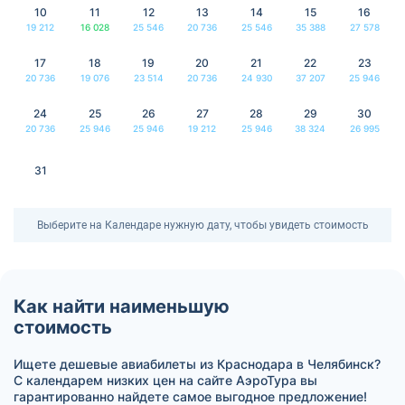
10
11
12
13
14
15
16
19 212
16 028
25 546
20 736
25 546
35 388
27 578
17
18
19
20
21
22
23
20 736
19 076
23 514
20 736
24 930
37 207
25 946
24
25
26
27
28
29
30
20 736
25 946
25 946
19 212
25 946
38 324
26 995
31
Выберите на Календаре нужную дату, чтобы увидеть стоимость
Как найти наименьшую
стоимость
Ищете дешевые авиабилеты из Краснодара в Челябинск?
С календарем низких цен на сайте АэроТура вы
гарантированно найдете самое выгодное предложение!