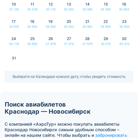
10
11
12
13
14
15
16
32 126
24 530
30 118
26 562
28 086
28 594
35 804
17
18
19
20
21
22
23
33 818
26 562
26 562
26 562
26 962
28 994
36 820
24
25
26
27
28
29
30
40 118
28 994
27 978
27 978
27 978
30 010
40 315
31
Выберите на Календаре нужную дату, чтобы увидеть стоимость
Поиск авиабилетов
Краснодар — Новосибирск
С компанией «АэроТур» можно покупать авиабилеты
Краснодар Новосибирск самым удобным способом –
онлайн на нашем сайте. Чтобы выбрать и
забронировать