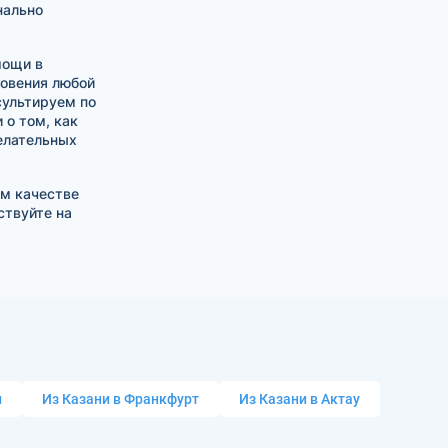
нально
мощи в
новения любой
сультируем по
о том, как
елательных
ом качестве
ствуйте на
и
Из Казани в Франкфурт
Из Казани в Актау