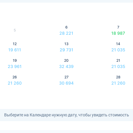
6
7
5
28 221
18 987
12
13
14
19 611
29 731
21 035
19
20
21
23 961
32 439
21 035
26
27
28
21 260
30 694
21 260
Выберите на Календаре нужную дату, чтобы увидеть стоимость