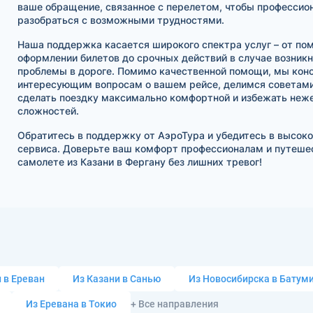
ваше обращение, связанное с перелетом, чтобы профессио
разобраться с возможными трудностями.
Наша поддержка касается широкого спектра услуг – от по
оформлении билетов до срочных действий в случае возник
проблемы в дороге. Помимо качественной помощи, мы кон
интересующим вопросам о вашем рейсе, делимся советами 
сделать поездку максимально комфортной и избежать неж
сложностей.
Обратитесь в поддержку от АэроТура и убедитесь в высок
сервиса. Доверьте ваш комфорт профессионалам и путеше
самолете из Казани в Фергану без лишних тревог!
 в Ереван
Из Казани в Санью
Из Новосибирска в Батум
Из Еревана в Токио
+ Все направления