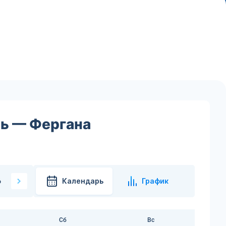
нь — Фергана
Календарь
График
6
Сб
Вс