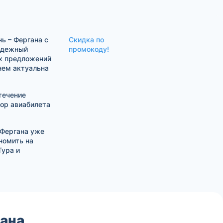
ь – Фергана с
Скидка по
надежный
промокоду!
х предложений
нем актуальна
течение
бор авиабилета
 Фергана уже
номить на
Тура и
гана