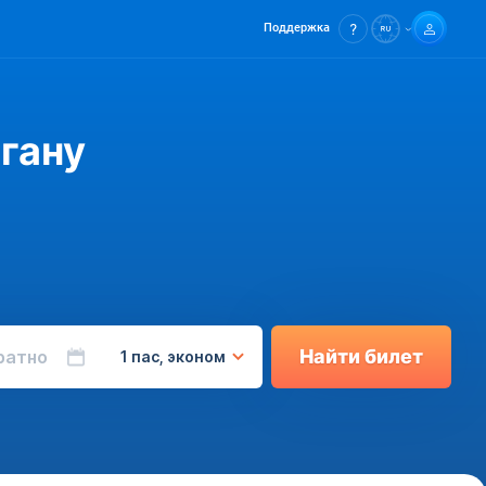
Поддержка
гану
Найти билет
ратно
1 пас, эконом