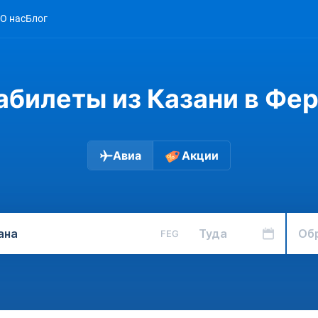
О нас
Блог
абилеты из Казани в Фер
Авиа
Акции
Туда
Об
FEG