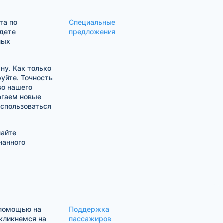
та по
Специальные
йдете
предложения
ных
ну. Как только
уйте. Точность
во нашего
агаем новые
оспользоваться
найте
нанного
 помощью на
Поддержка
ткликнемся на
пассажиров