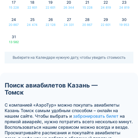
17
18
19
20
21
22
23
15 228
22 601
22 601
26 344
15 228
24 819
24 819
24
25
26
27
28
29
30
20 867
24 474
22 128
24 331
20 867
22 601
19 953
31
13 582
Выберите на Календаре нужную дату, чтобы увидеть стоимость
Поиск авиабилетов Казань —
Томск
С компанией «АэроТур» можно покупать авиабилеты
Казань Томск самым удобным способом – онлайн на
нашем сайте. Чтобы выбрать и
забронировать билет
на
прямой авиарейс, нужно потратить всего несколько минут.
Воспользоваться нашим сервисом можно всегда и везде.
Просматривайте расписания и покупайте авиабилеты