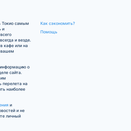
ь Токио самым
Как сэкономить?
 и
Помощь
 всего
сегда и везде.
в кафе или на
в вашем
, информацию о
еле сайта.
шим
 перелета на
ть наиболее
ения
и
овостей и не
ите личный