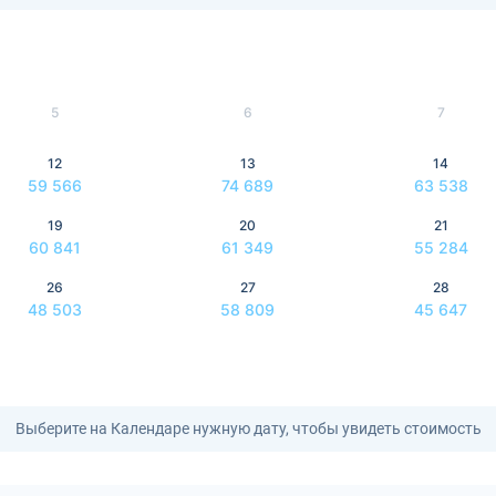
5
6
7
12
13
14
59 566
74 689
63 538
19
20
21
60 841
61 349
55 284
26
27
28
48 503
58 809
45 647
Выберите на Календаре нужную дату, чтобы увидеть стоимость