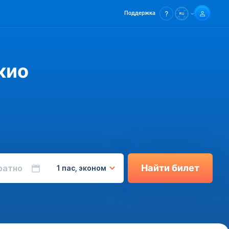
Поддержка
кио
Найти билет
ратно
1 пас, эконом