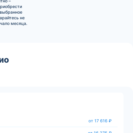
тно –
приобрести
 выбранное
тарайтесь не
чало месяца.
ио
от 17 616 ₽
от 16 275 ₽