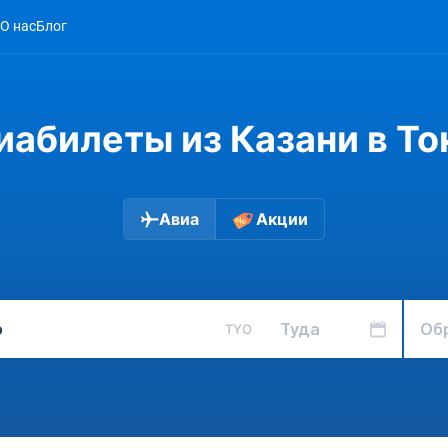
О нас
Блог
иабилеты из Казани в То
Авиа
Акции
Туда
Об
TYO