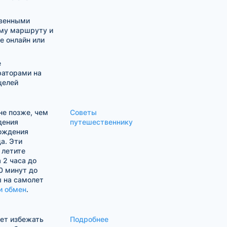
твенными
му маршруту и
е онлайн или
е
раторами на
целей
е позже, чем
Советы
дения
путешественнику
хождения
а. Эти
 летите
 2 часа до
0 минут до
ы на самолет
и обмен
.
жет избежать
Подробнее