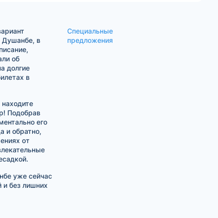
вариант
Специальные
 Душанбе, в
предложения
писание,
али об
а долгие
илетах в
 находите
р! Подобрав
ментально его
а и обратно,
ениях от
влекательные
есадкой.
нбе уже сейчас
 и без лишних