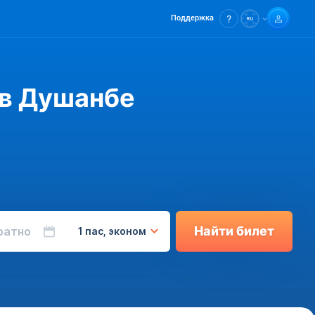
Поддержка
 в Душанбе
Найти билет
ратно
1 пас, эконом