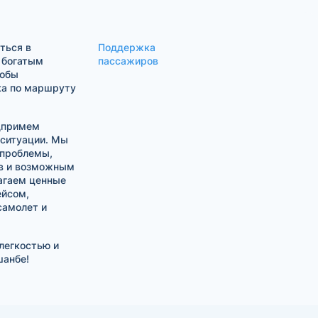
ться в
Поддержка
 богатым
пассажиров
тобы
ка по маршруту
едпримем
 ситуации. Мы
 проблемы,
тв и возможным
агаем ценные
ейсом,
самолет и
легкостью и
шанбе!