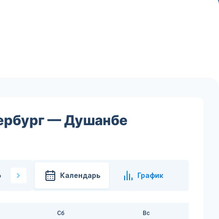
тербург — Душанбе
Календарь
График
6
Сб
Вс