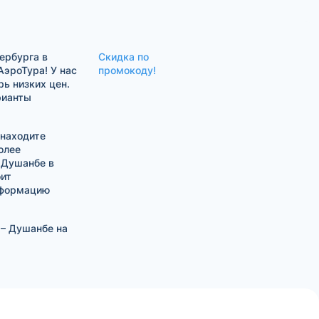
ербурга в
Скидка по
АэроТура! У нас
промокоду!
ь низких цен.
рианты
 находите
олее
 Душанбе в
оит
нформацию
 – Душанбе на