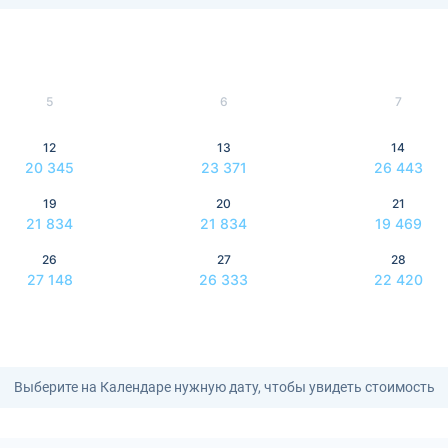
5
6
7
12
13
14
20 345
23 371
26 443
19
20
21
21 834
21 834
19 469
26
27
28
27 148
26 333
22 420
Выберите на Календаре нужную дату, чтобы увидеть стоимость