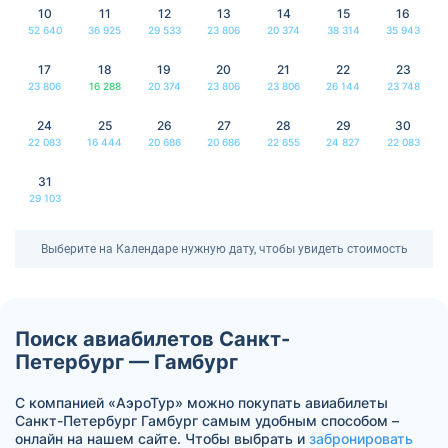
10
11
12
13
14
15
16
52 640
36 925
29 533
23 806
20 374
38 314
35 943
17
18
19
20
21
22
23
23 806
16 288
20 374
23 806
23 806
26 144
23 748
24
25
26
27
28
29
30
22 083
16 444
20 686
20 686
22 655
24 827
22 083
31
29 103
Выберите на Календаре нужную дату, чтобы увидеть стоимость
Поиск авиабилетов Санкт-
Петербург — Гамбург
С компанией «АэроТур» можно покупать авиабилеты
Санкт-Петербург Гамбург самым удобным способом –
онлайн на нашем сайте. Чтобы выбрать и
забронировать