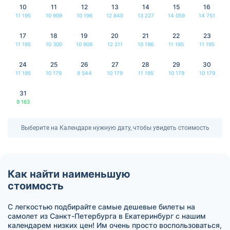
10
11
12
13
14
15
16
11 195
10 909
10 196
12 840
13 227
14 059
14 751
17
18
19
20
21
22
23
11 195
10 300
10 909
12 211
10 196
11 195
11 195
24
25
26
27
28
29
30
11 195
10 179
9 544
10 179
11 195
10 179
10 179
31
9 163
Выберите на Календаре нужную дату, чтобы увидеть стоимость
Как найти наименьшую
стоимость
С легкостью подбирайте самые дешевые билеты на
самолет из Санкт-Петербурга в Екатеринбург с нашим
календарем низких цен! Им очень просто воспользоваться,