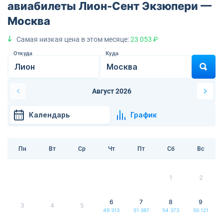
авиабилеты Лион-Сент Экзюпери —
Москва
Самая низкая цена в этом месяце:
23 053 ₽
Откуда
Куда
Август 2026
Календарь
График
Пн
Вт
Ср
Чт
Пт
Сб
Вс
1
2
6
7
8
9
3
4
5
49 313
51 387
54 373
50 121