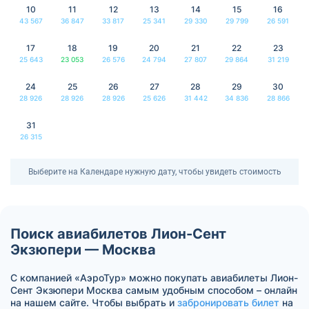
10
11
12
13
14
15
16
43 567
36 847
33 817
25 341
29 330
29 799
26 591
17
18
19
20
21
22
23
25 643
23 053
26 576
24 794
27 807
29 864
31 219
24
25
26
27
28
29
30
28 926
28 926
28 926
25 626
31 442
34 836
28 866
31
26 315
Выберите на Календаре нужную дату, чтобы увидеть стоимость
Поиск авиабилетов Лион-Сент
Экзюпери — Москва
С компанией «АэроТур» можно покупать авиабилеты Лион-
Сент Экзюпери Москва самым удобным способом – онлайн
на нашем сайте. Чтобы выбрать и
забронировать билет
на