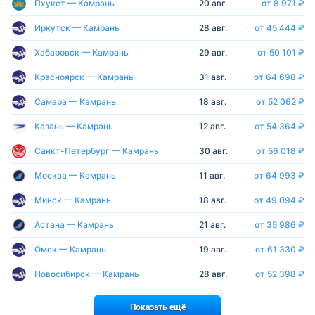
Пхукет — Камрань
20 авг.
от 8 971 ₽
Иркутск — Камрань
28 авг.
от 45 444 ₽
Хабаровск — Камрань
29 авг.
от 50 101 ₽
Красноярск — Камрань
31 авг.
от 64 698 ₽
Самара — Камрань
18 авг.
от 52 062 ₽
Казань — Камрань
12 авг.
от 54 364 ₽
Санкт-Петербург — Камрань
30 авг.
от 56 018 ₽
Москва — Камрань
11 авг.
от 64 993 ₽
Минск — Камрань
18 авг.
от 49 094 ₽
Астана — Камрань
21 авг.
от 35 986 ₽
Омск — Камрань
19 авг.
от 61 330 ₽
Новосибирск — Камрань
28 авг.
от 52 398 ₽
Показать ещё