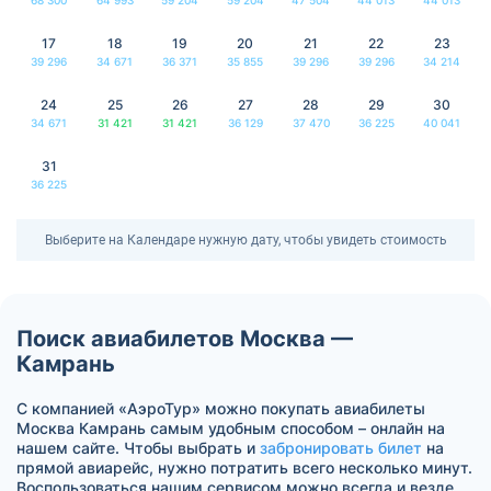
17
18
19
20
21
22
23
39 296
34 671
36 371
35 855
39 296
39 296
34 214
24
25
26
27
28
29
30
34 671
31 421
31 421
36 129
37 470
36 225
40 041
31
36 225
Выберите на Календаре нужную дату, чтобы увидеть стоимость
Поиск авиабилетов Москва —
Камрань
С компанией «АэроТур» можно покупать авиабилеты
Москва Камрань самым удобным способом – онлайн на
нашем сайте. Чтобы выбрать и
забронировать билет
на
прямой авиарейс, нужно потратить всего несколько минут.
Воспользоваться нашим сервисом можно всегда и везде.