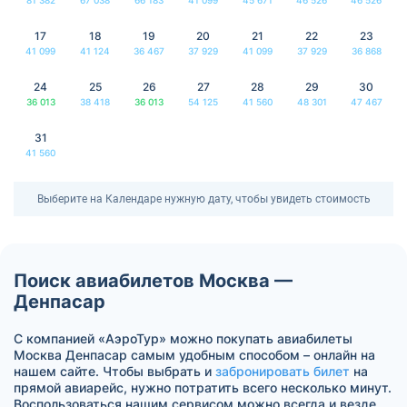
17
18
19
20
21
22
23
41 099
41 124
36 467
37 929
41 099
37 929
36 868
24
25
26
27
28
29
30
36 013
38 418
36 013
54 125
41 560
48 301
47 467
31
41 560
Выберите на Календаре нужную дату, чтобы увидеть стоимость
Поиск авиабилетов Москва —
Денпасар
С компанией «АэроТур» можно покупать авиабилеты
Москва Денпасар самым удобным способом – онлайн на
нашем сайте. Чтобы выбрать и
забронировать билет
на
прямой авиарейс, нужно потратить всего несколько минут.
Воспользоваться нашим сервисом можно всегда и везде.