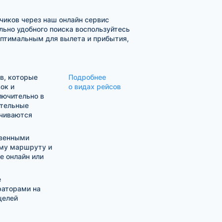
чиков через наш онлайн сервис
ьно удобного поиска воспользуйтесь
оптимальным для вылета и прибытия,
в, которые
Подробнее
ок и
о видах рейсов
лючительно в
ительные
ачиваются
твенными
му маршруту и
е онлайн или
е
раторами на
целей