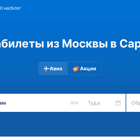
О нас
Блог
билеты из Москвы в Са
Авиа
Акции
Туда
Об
GSV