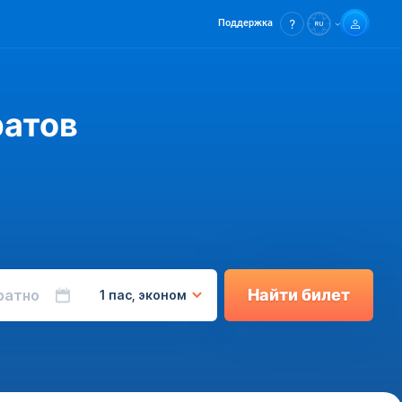
Поддержка
ратов
Найти билет
ратно
1 пас, эконом