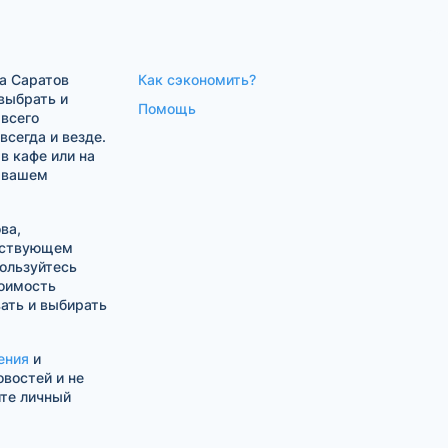
а Саратов
Как сэкономить?
выбрать и
Помощь
 всего
сегда и везде.
в кафе или на
в вашем
ва,
тствующем
ользуйтесь
оимость
ать и выбирать
ения
и
овостей и не
ите личный