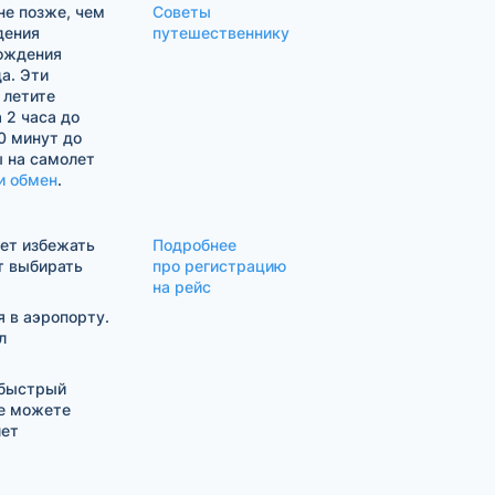
е позже, чем
Советы
дения
путешественнику
хождения
а. Эти
 летите
 2 часа до
0 минут до
ы на самолет
и обмен
.
жет избежать
Подробнее
т выбирать
про регистрацию
на рейс
 в аэропорту.
л
 быстрый
же можете
лет