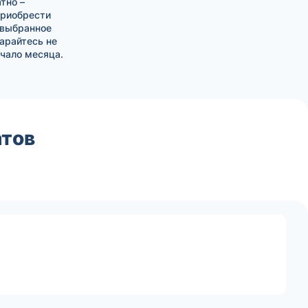
тно –
приобрести
 выбранное
тарайтесь не
чало месяца.
атов