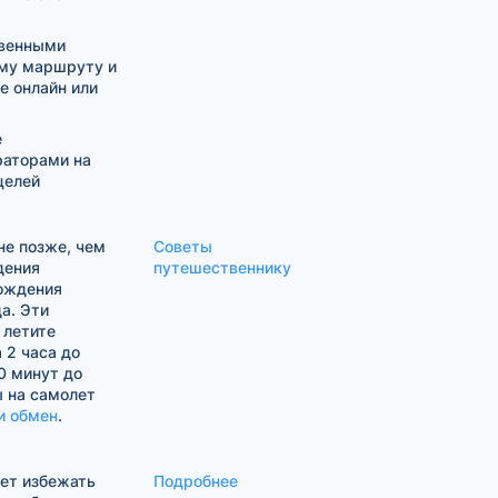
твенными
му маршруту и
е онлайн или
е
раторами на
целей
е позже, чем
Советы
дения
путешественнику
хождения
а. Эти
 летите
 2 часа до
0 минут до
ы на самолет
и обмен
.
жет избежать
Подробнее