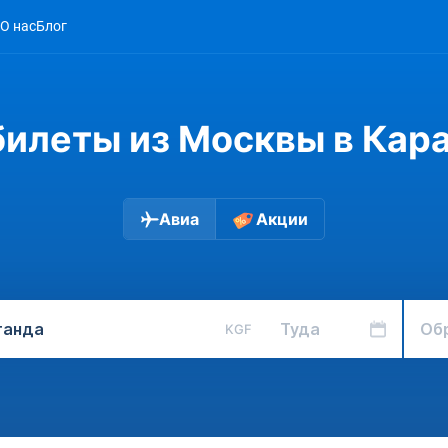
О нас
Блог
илеты из Москвы в Кар
Авиа
Акции
Туда
Об
KGF