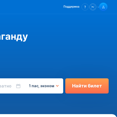
Поддержка
аганду
Найти билет
ратно
1 пас, эконом