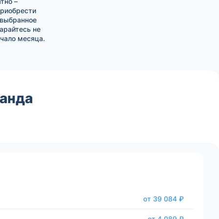
тно –
приобрести
 выбранное
тарайтесь не
чало месяца.
ганда
от 39 084 ₽
от 4 089 ₽