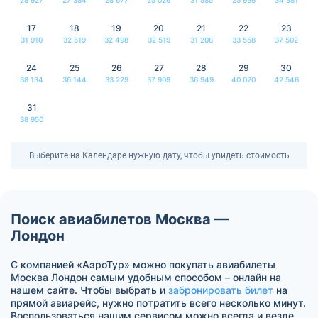
17
18
19
20
21
22
23
31 910
32 519
32 498
32 519
31 208
33 558
37 502
24
25
26
27
28
29
30
38 134
36 144
33 229
37 909
36 949
40 020
42 546
31
38 950
Выберите на Календаре нужную дату, чтобы увидеть стоимость
Поиск авиабилетов Москва —
Лондон
С компанией «АэроТур» можно покупать авиабилеты
Москва Лондон самым удобным способом – онлайн на
нашем сайте. Чтобы выбрать и
забронировать билет
на
прямой авиарейс, нужно потратить всего несколько минут.
Воспользоваться нашим сервисом можно всегда и везде.