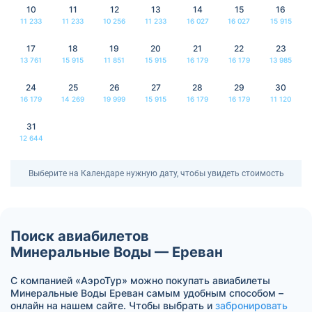
10
11
12
13
14
15
16
11 233
11 233
10 256
11 233
16 027
16 027
15 915
17
18
19
20
21
22
23
13 761
15 915
11 851
15 915
16 179
16 179
13 985
24
25
26
27
28
29
30
16 179
14 269
19 999
15 915
16 179
16 179
11 120
31
12 644
Выберите на Календаре нужную дату, чтобы увидеть стоимость
Поиск авиабилетов
Минеральные Воды — Ереван
С компанией «АэроТур» можно покупать авиабилеты
Минеральные Воды Ереван самым удобным способом –
онлайн на нашем сайте. Чтобы выбрать и
забронировать