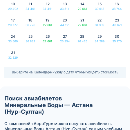
10
11
12
13
14
15
16
29 492
34 461
34 461
33 514
22 661
30 618
38 744
17
18
19
20
21
22
23
29 777
36 726
22 661
44 121
22 661
31 339
40 621
24
25
26
27
28
29
30
33 560
36 832
22 661
25 954
26 426
34 289
35 170
31
32 829
Выберите на Календаре нужную дату, чтобы увидеть стоимость
Поиск авиабилетов
Минеральные Воды — Астана
(Нур-Султан)
С компанией «АэроТур» можно покупать авиабилеты
Минеральные Воды Астана (Нур-Султан) самым удобным