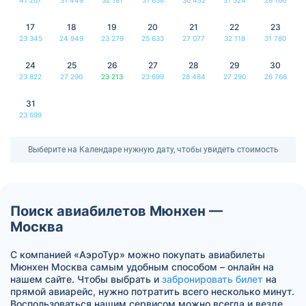
17
18
19
20
21
22
23
23 345
24 949
23 279
25 633
27 077
32 118
31 780
24
25
26
27
28
29
30
23 822
27 290
23 213
23 699
28 484
27 290
26 766
31
23 699
Выберите на Календаре нужную дату, чтобы увидеть стоимость
Поиск авиабилетов Мюнхен —
Москва
С компанией «АэроТур» можно покупать авиабилеты
Мюнхен Москва самым удобным способом – онлайн на
нашем сайте. Чтобы выбрать и
забронировать билет
на
прямой авиарейс, нужно потратить всего несколько минут.
Воспользоваться нашим сервисом можно всегда и везде.