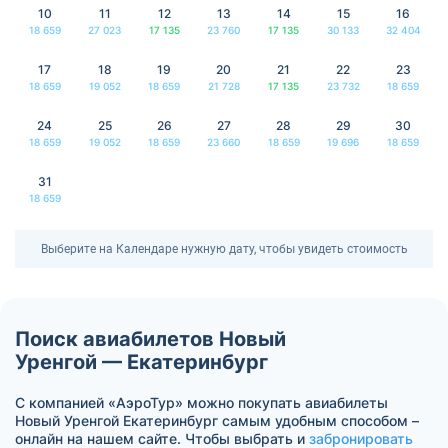
10
11
12
13
14
15
16
18 659
27 023
17 135
23 760
17 135
30 133
32 404
17
18
19
20
21
22
23
18 659
19 052
18 659
21 728
17 135
23 732
18 659
24
25
26
27
28
29
30
18 659
19 052
18 659
23 660
18 659
19 696
18 659
31
18 659
Выберите на Календаре нужную дату, чтобы увидеть стоимость
Поиск авиабилетов Новый
Уренгой — Екатеринбург
С компанией «АэроТур» можно покупать авиабилеты
Новый Уренгой Екатеринбург самым удобным способом –
онлайн на нашем сайте. Чтобы выбрать и
забронировать