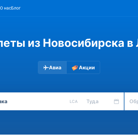
О нас
Блог
еты из Новосибирска в
Авиа
Акции
Туда
Об
LCA