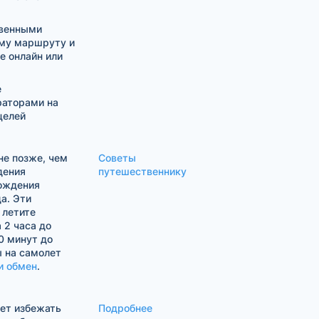
твенными
му маршруту и
е онлайн или
е
раторами на
целей
е позже, чем
Советы
дения
путешественнику
хождения
а. Эти
 летите
 2 часа до
0 минут до
ы на самолет
и обмен
.
жет избежать
Подробнее