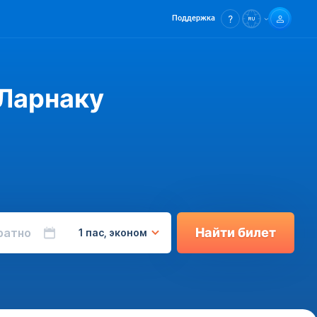
Поддержка
 Ларнаку
Найти билет
ратно
1 пас, эконом