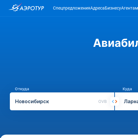
Спецпредложения
Адреса
Бизнесу
Агентам
Авиабил
Откуда
Куда
OVB