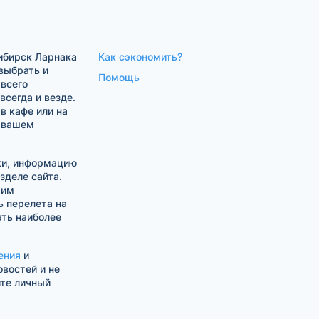
ибирск Ларнака
Как сэкономить?
выбрать и
Помощь
 всего
сегда и везде.
в кафе или на
в вашем
ки, информацию
зделе сайта.
шим
 перелета на
ть наиболее
ения
и
овостей и не
ите личный