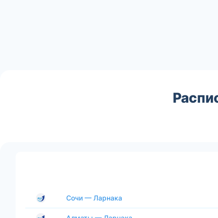
Распи
Сочи — Ларнака
Алматы — Ларнака