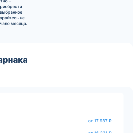
тно –
приобрести
 выбранное
тарайтесь не
чало месяца.
арнака
от 17 987 ₽
от 16 231 ₽