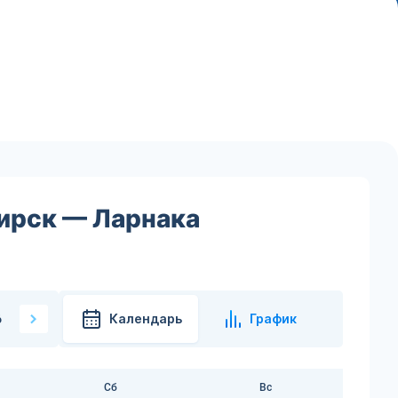
бирск — Ларнака
Календарь
График
6
Сб
Вс