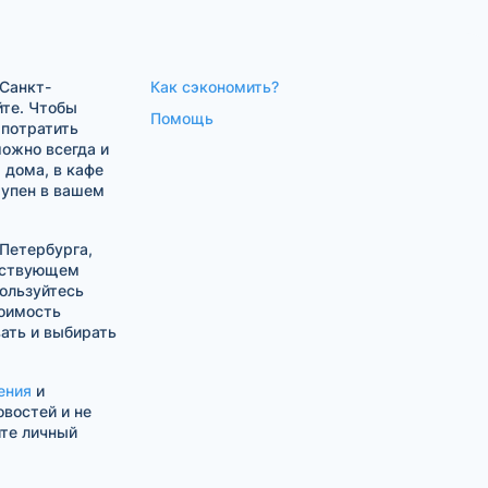
Санкт-
Как сэкономить?
йте. Чтобы
Помощь
 потратить
ожно всегда и
 дома, в кафе
тупен в вашем
-Петербурга,
тствующем
ользуйтесь
оимость
ать и выбирать
ения
и
овостей и не
ите личный