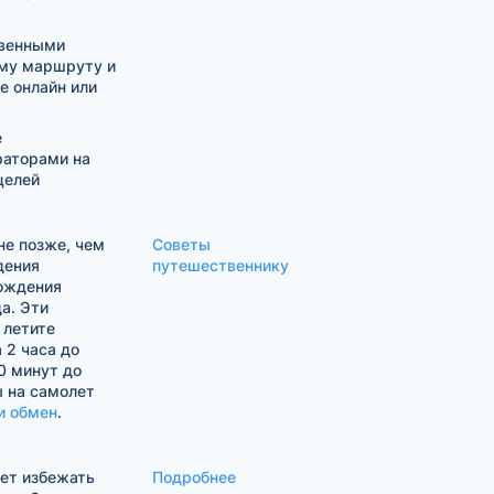
твенными
му маршруту и
е онлайн или
е
раторами на
целей
е позже, чем
Советы
дения
путешественнику
хождения
а. Эти
 летите
 2 часа до
0 минут до
ы на самолет
и обмен
.
жет избежать
Подробнее