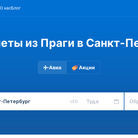
О нас
Блог
еты из Праги в Санкт-П
Авиа
Акции
Туда
Об
LED