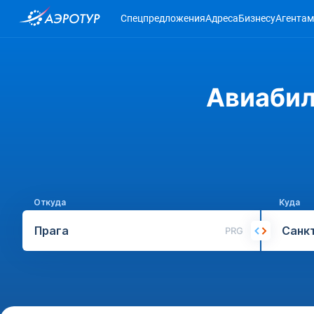
Спецпредложения
Адреса
Бизнесу
Агентам
Авиабил
Откуда
Куда
PRG