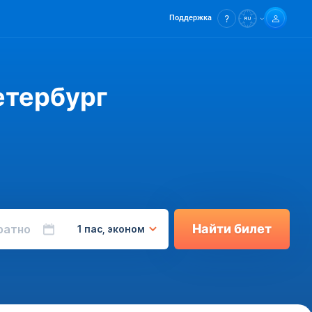
Поддержка
етербург
Найти билет
ратно
1 пас, эконом