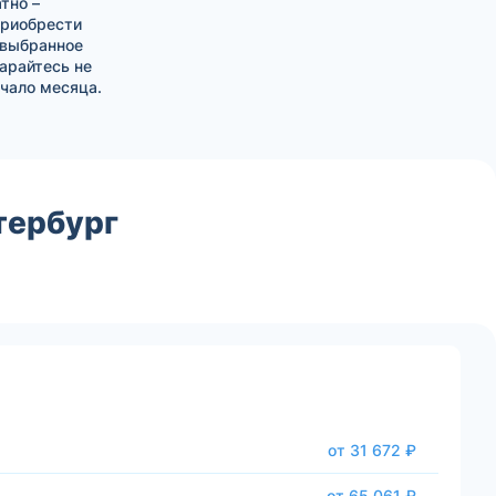
тно –
приобрести
 выбранное
тарайтесь не
чало месяца.
тербург
от 31 672 ₽
от 65 061 ₽