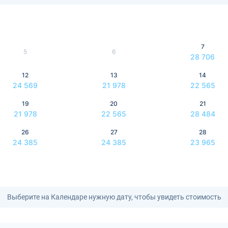
7
5
6
28 706
12
13
14
24 569
21 978
22 565
19
20
21
21 978
22 565
28 484
26
27
28
24 385
24 385
23 965
Выберите на Календаре нужную дату, чтобы увидеть стоимость