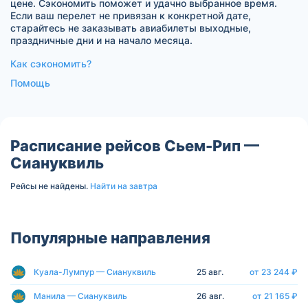
цене. Сэкономить поможет и удачно выбранное время.
Если ваш перелет не привязан к конкретной дате,
старайтесь не заказывать авиабилеты выходные,
праздничные дни и на начало месяца.
Как сэкономить?
Помощь
Расписание рейсов Сьем-Рип —
Сиануквиль
Рейсы не найдены.
Найти на завтра
Популярные направления
Куала-Лумпур — Сиануквиль
25 авг.
от 23 244 ₽
Манила — Сиануквиль
26 авг.
от 21 165 ₽