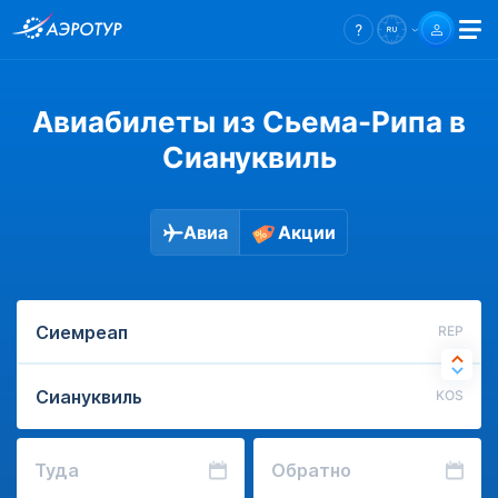
Авиабилеты из Сьема-Рипа в
Сиануквиль
Авиа
Акции
REP
KOS
Туда
Обратно