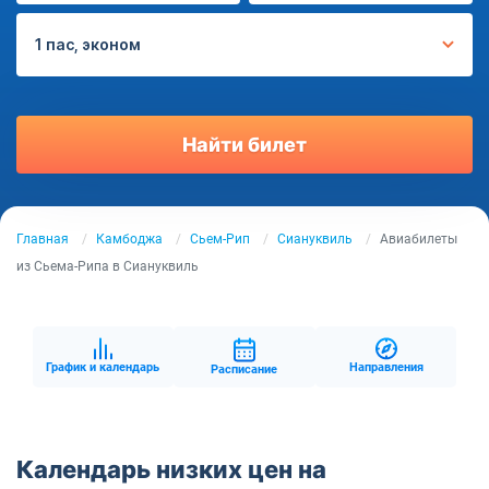
1 пас, эконом
Найти билет
Главная
Камбоджа
Сьем-Рип
Сиануквиль
Авиабилеты
из Сьема-Рипа в Сиануквиль
График и календарь
Направления
Расписание
Календарь низких цен на