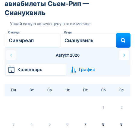
авиабилеты Сьем-Рип —
Сиануквиль
Узнай самую низкую цену в этом месяце
Откуда
Куда
Август 2026
Календарь
График
Пн
Вт
Ср
Чт
Пт
Сб
Вс
1
2
3
4
5
6
7
8
9