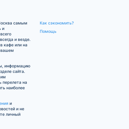
Москва самым
Как сэкономить?
 и
Помощь
 всего
сегда и везде.
в кафе или на
в вашем
вы, информацию
зделе сайта.
шим
 перелета на
ть наиболее
ения
и
овостей и не
ите личный