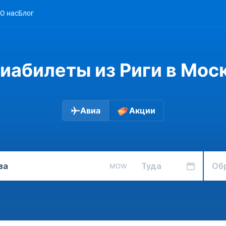
О нас
Блог
иабилеты из Риги в Мос
Авиа
Акции
Туда
Об
MOW