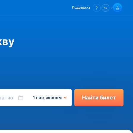
Поддержка
кву
Найти билет
ратно
1 пас, эконом