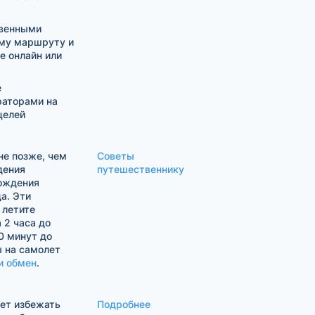
твенными
му маршруту и
е онлайн или
е
раторами на
целей
е позже, чем
Советы
дения
путешественнику
хождения
а. Эти
 летите
 2 часа до
0 минут до
ы на самолет
и обмен
.
жет избежать
Подробнее