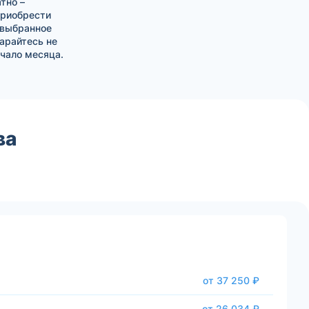
тно –
приобрести
 выбранное
тарайтесь не
чало месяца.
ва
от 37 250 ₽
от 26 034 ₽