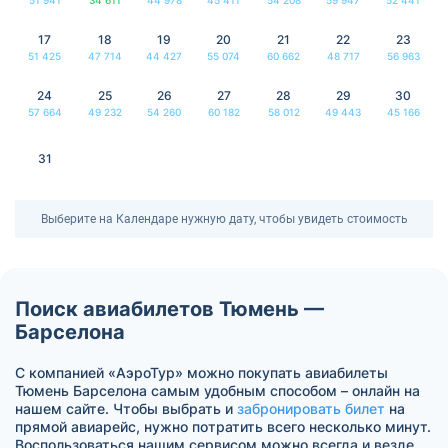
17
18
19
20
21
22
23
51 425
47 714
44 427
55 074
60 662
48 717
56 963
24
25
26
27
28
29
30
57 664
49 232
54 260
60 182
58 012
49 443
45 166
31
Выберите на Календаре нужную дату, чтобы увидеть стоимость
Поиск авиабилетов Тюмень —
Барселона
С компанией «АэроТур» можно покупать авиабилеты
Тюмень Барселона самым удобным способом – онлайн на
нашем сайте. Чтобы выбрать и
забронировать билет
на
прямой авиарейс, нужно потратить всего несколько минут.
Воспользоваться нашим сервисом можно всегда и везде.