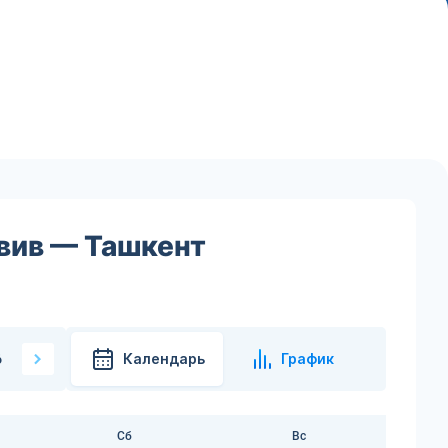
вив — Ташкент
Календарь
График
6
Сб
Вс