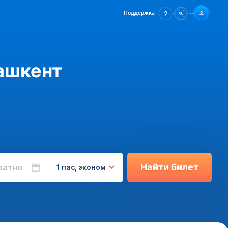
Поддержка
ашкент
Найти билет
ратно
1 пас, эконом