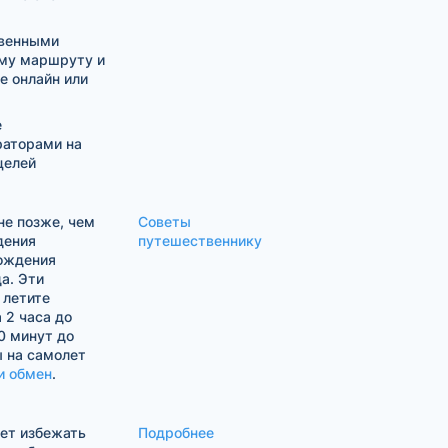
твенными
му маршруту и
е онлайн или
е
раторами на
целей
е позже, чем
Советы
дения
путешественнику
хождения
а. Эти
 летите
 2 часа до
0 минут до
ы на самолет
и обмен
.
жет избежать
Подробнее