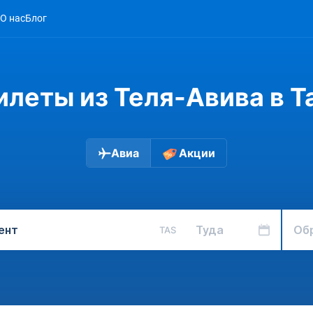
О нас
Блог
илеты из Теля-Авива в Т
Авиа
Акции
Туда
Об
TAS