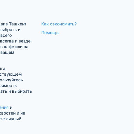
Авив Ташкент
Как сэкономить?
выбрать и
Помощь
 всего
сегда и везде.
в кафе или на
в вашем
та,
тствующем
ользуйтесь
оимость
ать и выбирать
ения
и
овостей и не
ите личный