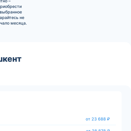
тно –
приобрести
 выбранное
тарайтесь не
чало месяца.
шкент
от 23 688 ₽
от 28 878 ₽