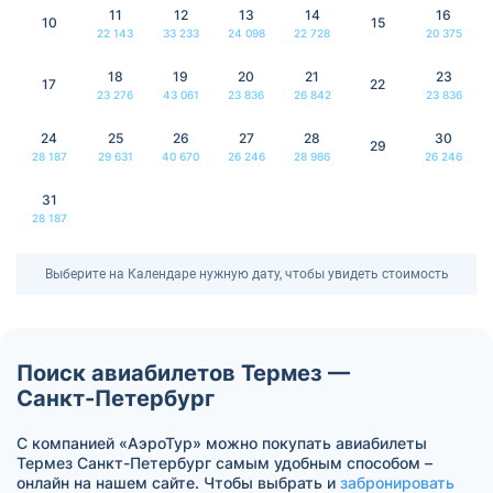
11
12
13
14
16
10
15
22 143
33 233
24 098
22 728
20 375
18
19
20
21
23
17
22
23 276
43 061
23 836
26 842
23 836
24
25
26
27
28
30
29
28 187
29 631
40 670
26 246
28 986
26 246
31
28 187
Выберите на Календаре нужную дату, чтобы увидеть стоимость
Поиск авиабилетов Термез —
Санкт-Петербург
С компанией «АэроТур» можно покупать авиабилеты
Термез Санкт-Петербург самым удобным способом –
онлайн на нашем сайте. Чтобы выбрать и
забронировать