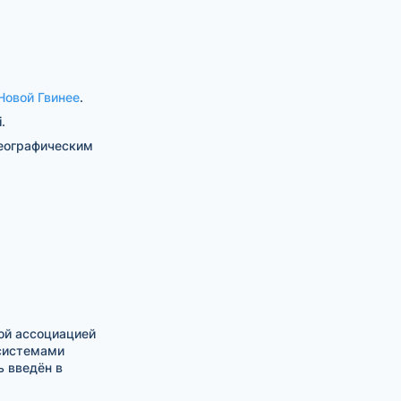
Новой Гвинее
.
.
географическим
ой ассоциацией
 системами
ь введён в