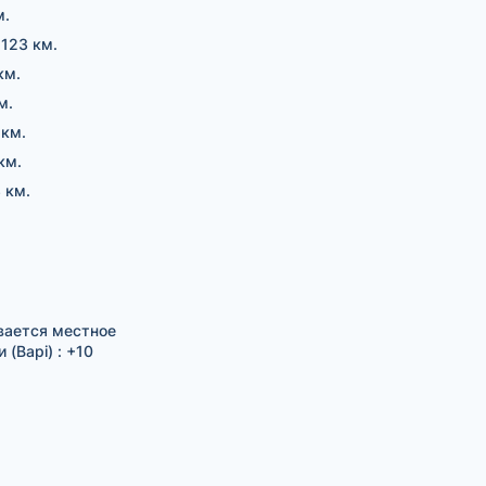
м.
 123 км.
км.
м.
 км.
км.
 км.
вается местное
(Bapi) : +10