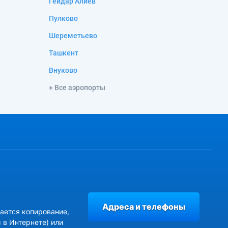
Гейдар Алиев
Пулково
Шереметьево
Ташкент
Внуково
+ Все аэропорты
Адреса и телефоны
ается копирование,
 в Интернете) или