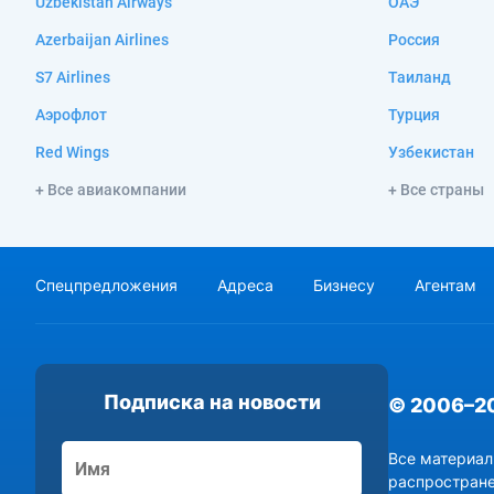
Uzbekistan Airways
ОАЭ
Azerbaijan Airlines
Россия
S7 Airlines
Таиланд
Аэрофлот
Турция
Red Wings
Узбекистан
+ Все авиакомпании
+ Все страны
Спецпредложения
Адреса
Бизнесу
Агентам
Подписка на новости
© 2006–2
Все материал
распростране