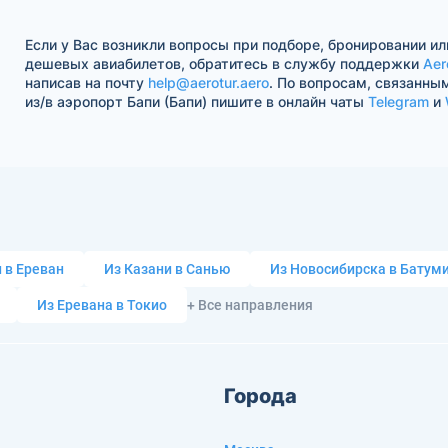
Если у Вас возникли вопросы при подборе, бронировании ил
дешевых авиабилетов, обратитесь в службу поддержки
Aer
написав на почту
help@aerotur.aero
. По вопросам, связанны
из/в аэропорт Бапи (Бапи) пишите в онлайн чаты
Telegram
и
 в Ереван
Из Казани в Санью
Из Новосибирска в Батум
Из Еревана в Токио
+ Все направления
Города