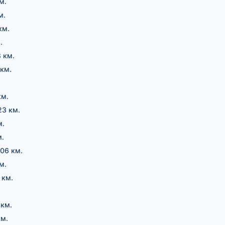
м.
м.
км.
.
 км.
 км.
км.
23 км.
м.
м.
106 км.
м.
 км.
 км.
км.