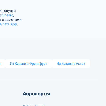
и покупке
otur.aero
,
м с вылетами
Whats App
.
и
Из Казани в Франкфурт
Из Казани в Актау
Аэропорты