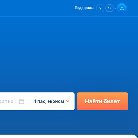
Поддержка
Найти билет
ратно
1 пас, эконом