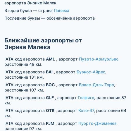
аэропорта Энрике Малек
Вторая буква — страна
Панама
Последние буквы — обозначение аэропорта
Ближайшие аэропорты от
Энрике Малека
IATA код аэропорта
AML
, аэропорт
Пуэрто-Армуэльес
,
расстояние 49 км.
IATA код аэропорта
BAI
, аэропорт
Буэнос-Айрес
,
расстояние 131 км.
IATA код аэропорта
BOC
, аэропорт
Бокас-Дэль-Торо
,
расстояние 107 км.
IATA код аэропорта
GLF
, аэропорт
Голфито
, расстояние 87
км.
IATA код аэропорта
OTR
, аэропорт
Кото-47
, расстояние 64
км.
IATA код аэропорта
PJM
, аэропорт
Пуэрто-Джименез
,
расстояние 97 км.