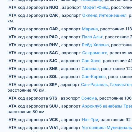
IATA код аэропорта
NUQ
, аэропорт
Мофет-Филд
, расстоян
IATA код аэропорта
OAK
, аэропорт
Окленд Интернэшинл
, 
км.
IATA код аэропорта
OAR
, аэропорт
Марина
, расстояние 118
IATA код аэропорта
PAO
, аэропорт
Пало Альт
, расстояние 
IATA код аэропорта
RHV
, аэропорт
Рейд-Хилвью
, расстоян
IATA код аэропорта
SAC
, аэропорт
Сакраменто
, расстояни
IATA код аэропорта
SJC
, аэропорт
Сан-Хосе
, расстояние 4
IATA код аэропорта
SNS
, аэропорт
Салинас
, расстояние 12
IATA код аэропорта
SQL
, аэропорт
Сан-Карлос
, расстояние
IATA код аэропорта
SRF
, аэропорт
Сан-Рафаель, Гамильто
расстояние 46 км.
IATA код аэропорта
STS
, аэропорт
Сонома
, расстояние 106
IATA код аэропорта
SUU
, аэропорт
Аэроклуб авиабазы Трэ
расстояние 80 км.
IATA код аэропорта
VCB
, аэропорт
Нат-Три
, расстояние 92
IATA код аэропорта
WVI
, аэропорт
Уотсонвилл Муниципал