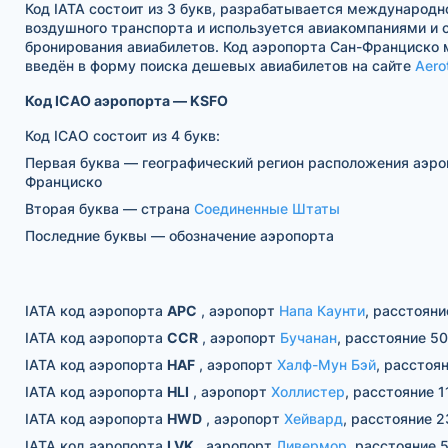
Код IATA состоит из 3 букв, разрабатывается международн
воздушного транспорта и используется авиакомпаниями и
бронирования авиабилетов. Код аэропорта Сан-Франциско
введён в форму поиска дешевых авиабилетов на сайте
Aero
Код ICAO аэропорта — KSFO
Код ICAO состоит из 4 букв:
Первая буква — географический регион расположения аэро
Франциско
Вторая буква — страна
Соединенные Штаты
Последние буквы — обозначение аэропорта
IATA код аэропорта
APC
, аэропорт
Напа Каунти
, расстояни
IATA код аэропорта
CCR
, аэропорт
Бучанан
, расстояние 50
IATA код аэропорта
HAF
, аэропорт
Халф-Мун Бэй
, расстоян
IATA код аэропорта
HLI
, аэропорт
Холлистер
, расстояние 1
IATA код аэропорта
HWD
, аэропорт
Хейвард
, расстояние 2
IATA код аэропорта
LVK
, аэропорт
Ливермор
, расстояние 