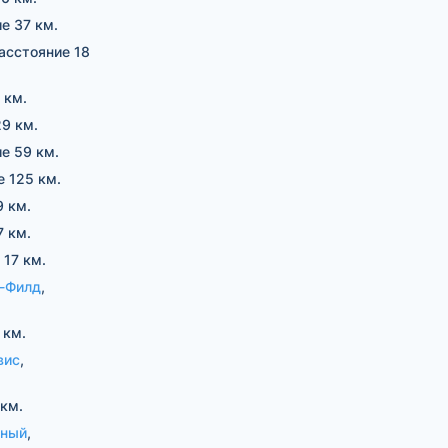
ие 37 км.
расстояние 18
 км.
29 км.
ие 59 км.
е 125 км.
9 км.
7 км.
 17 км.
н-Филд
,
 км.
вис
,
 км.
ьный
,