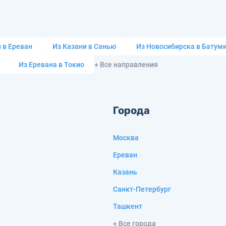
 в Ереван
Из Казани в Санью
Из Новосибирска в Батум
Из Еревана в Токио
+ Все направления
Города
Москва
Ереван
Казань
Санкт-Петербург
Ташкент
+ Все города