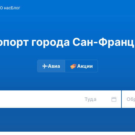
О нас
Блог
опорт города Сан-Франц
Авиа
Акции
Туда
Об