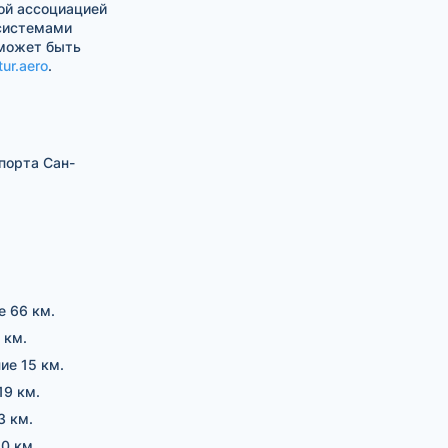
ой ассоциацией
 системами
 может быть
tur.aero
.
порта Сан-
е 66 км.
 км.
ие 15 км.
19 км.
3 км.
50 км.