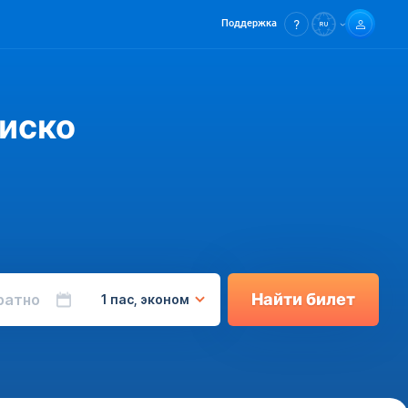
Поддержка
иско
Найти билет
ратно
1 пас, эконом