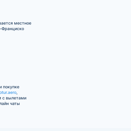
вается местное
н-Франциско
и покупке
otur.aero
,
м с вылетами
лайн чаты