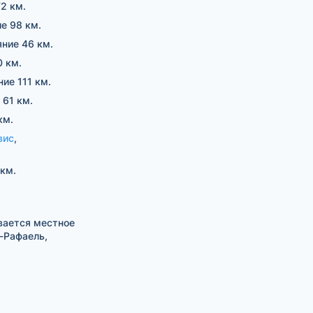
72 км.
ие 98 км.
яние 46 км.
0 км.
ние 111 км.
 61 км.
км.
вис
,
 км.
вается местное
-Рафаель,