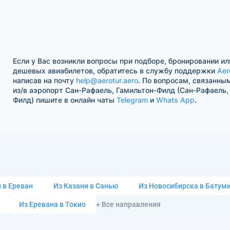
Если у Вас возникли вопросы при подборе, бронировании ил
дешевых авиабилетов, обратитесь в службу поддержки
Aer
написав на почту
help@aerotur.aero
. По вопросам, связанны
из/в аэропорт Сан-Рафаель, Гамильтон-Филд (Сан-Рафаель,
Филд) пишите в онлайн чаты
Telegram
и
Whats App
.
 в Ереван
Из Казани в Санью
Из Новосибирска в Батум
Из Еревана в Токио
+ Все направления