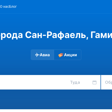
О нас
Блог
орода Сан-Рафаель, Гам
Авиа
Акции
Туда
Об