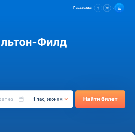
Поддержка
ильтон-Филд
Найти билет
ратно
1 пас, эконом