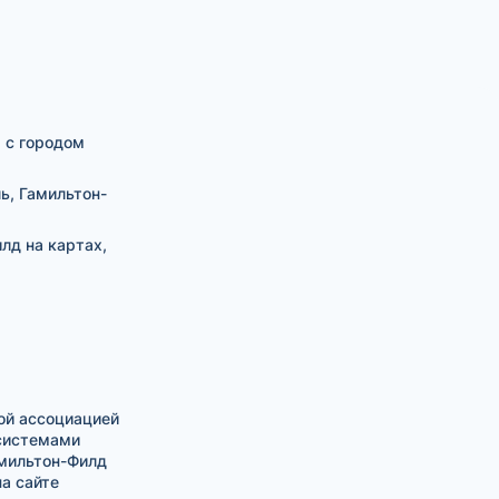
 с городом
ь, Гамильтон-
лд на картах,
ой ассоциацией
 системами
амильтон-Филд
а сайте