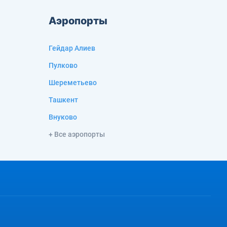
Аэропорты
Гейдар Алиев
Пулково
Шереметьево
Ташкент
Внуково
+ Все аэропорты