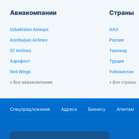
Авиакомпании
Страны
Uzbekistan Airways
ОАЭ
Azerbaijan Airlines
Россия
S7 Airlines
Таиланд
Аэрофлот
Турция
Red Wings
Узбекистан
+ Все авиакомпании
+ Все страны
Спецпредложения
Адреса
Бизнесу
Агентам