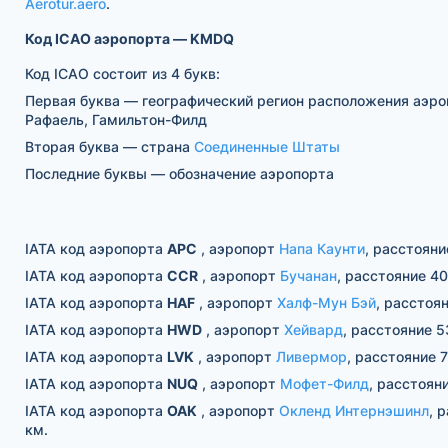
Aerotur.aero
.
Код ICAO аэропорта — KMDQ
Код ICAO состоит из 4 букв:
Первая буква — географический регион расположения аэро
Рафаель, Гамильтон-Филд
Вторая буква — страна
Соединенные Штаты
Последние буквы — обозначение аэропорта
IATA код аэропорта
APC
, аэропорт
Напа Каунти
, расстояни
IATA код аэропорта
CCR
, аэропорт
Бучанан
, расстояние 40
IATA код аэропорта
HAF
, аэропорт
Халф-Мун Бэй
, расстоя
IATA код аэропорта
HWD
, аэропорт
Хейвард
, расстояние 5
IATA код аэропорта
LVK
, аэропорт
Ливермор
, расстояние 7
IATA код аэропорта
NUQ
, аэропорт
Мофет-Филд
, расстоян
IATA код аэропорта
OAK
, аэропорт
Окленд Интернэшинл
, 
км.