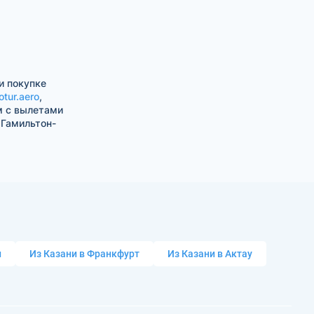
и покупке
otur.aero
,
м с вылетами
 Гамильтон-
и
Из Казани в Франкфурт
Из Казани в Актау