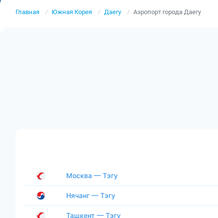
Главная
Южная Корея
Даегу
Аэропорт города Даегу
Москва — Тэгу
Нячанг — Тэгу
Ташкент — Тэгу