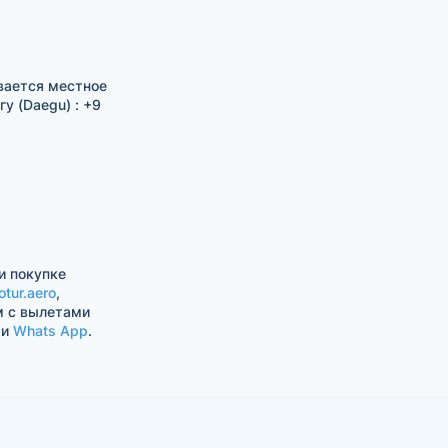
вается местное
у (Daegu) : +9
и покупке
otur.aero
,
м с вылетами
и
Whats App
.