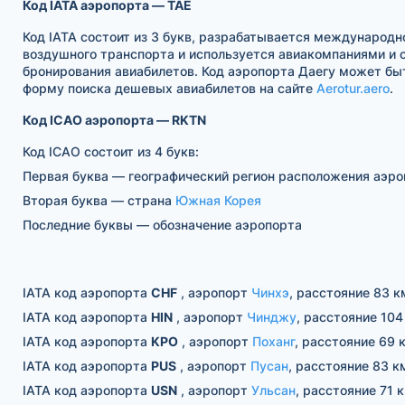
Код IATA аэропорта — TAE
Код IATA состоит из 3 букв, разрабатывается международн
воздушного транспорта и используется авиакомпаниями и
бронирования авиабилетов. Код аэропорта Даегу может бы
форму поиска дешевых авиабилетов на сайте
Aerotur.aero
.
Код ICAO аэропорта — RKTN
Код ICAO состоит из 4 букв:
Первая буква — географический регион расположения аэро
Вторая буква — страна
Южная Корея
Последние буквы — обозначение аэропорта
IATA код аэропорта
CHF
, аэропорт
Чинхэ
, расстояние 83 к
IATA код аэропорта
HIN
, аэропорт
Чинджу
, расстояние 104
IATA код аэропорта
KPO
, аэропорт
Поханг
, расстояние 69 
IATA код аэропорта
PUS
, аэропорт
Пусан
, расстояние 83 к
IATA код аэропорта
USN
, аэропорт
Ульсан
, расстояние 71 к