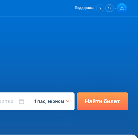
Поддержка
Найти билет
ратно
1 пас, эконом