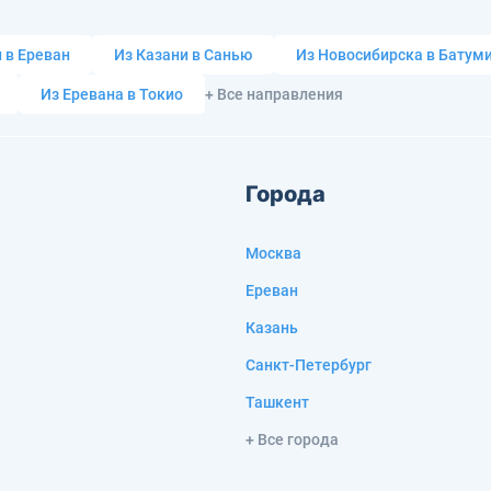
 в Ереван
Из Казани в Санью
Из Новосибирска в Батум
Из Еревана в Токио
+ Все направления
Города
Москва
Ереван
Казань
Санкт-Петербург
Ташкент
+ Все города