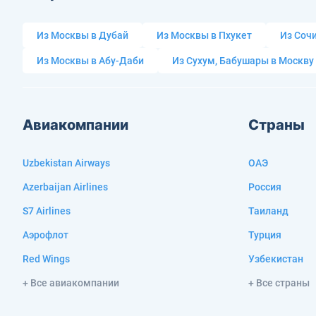
Из Москвы в Дубай
Из Москвы в Пхукет
Из Сочи
Из Москвы в Абу-Даби
Из Сухум, Бабушары в Москву
Авиакомпании
Страны
Uzbekistan Airways
ОАЭ
Azerbaijan Airlines
Россия
S7 Airlines
Таиланд
Аэрофлот
Турция
Red Wings
Узбекистан
+ Все авиакомпании
+ Все страны