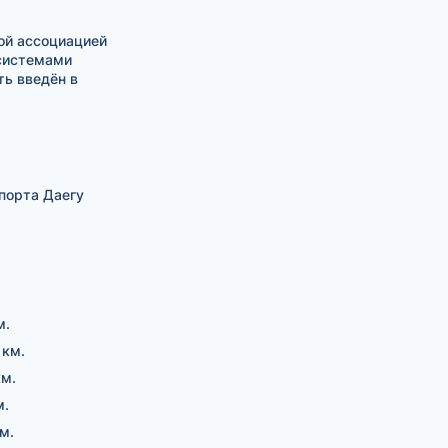
ой ассоциацией
 системами
ть введён в
порта Даегу
м.
 км.
км.
м.
м.