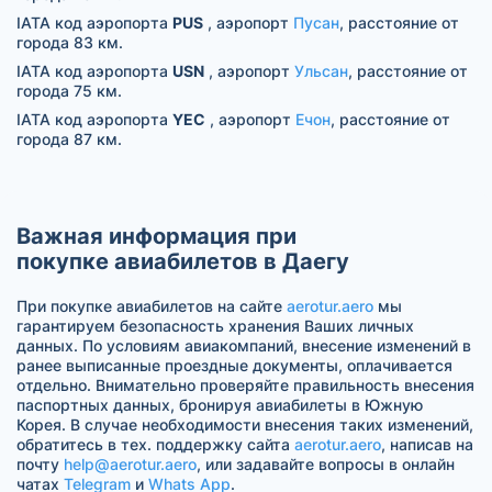
IATA код аэропорта
PUS
, аэропорт
Пусан
, расстояние от
города 83 км.
IATA код аэропорта
USN
, аэропорт
Ульсан
, расстояние от
города 75 км.
IATA код аэропорта
YEC
, аэропорт
Ечон
, расстояние от
города 87 км.
Важная информация при
покупке авиабилетов в Даегу
При покупке авиабилетов на сайте
aerotur.aero
мы
гарантируем безопасность хранения Ваших личных
данных. По условиям авиакомпаний, внесение изменений в
ранее выписанные проездные документы, оплачивается
отдельно. Внимательно проверяйте правильность внесения
паспортных данных, бронируя авиабилеты в Южную
Корея. В случае необходимости внесения таких изменений,
обратитесь в тех. поддержку сайта
aerotur.aero
, написав на
почту
help@aerotur.aero
, или задавайте вопросы в онлайн
чатах
Telegram
и
Whats App
.