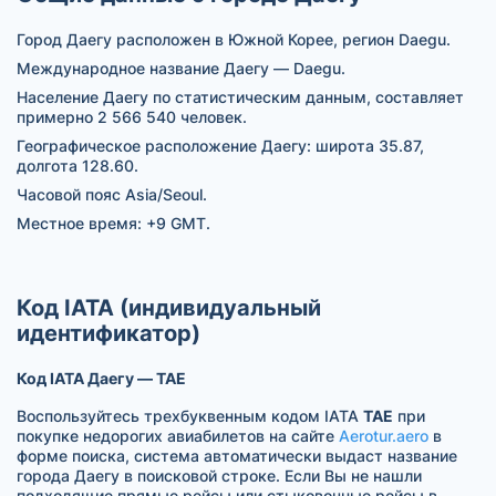
Город Даегу расположен в Южной Корее, регион Daegu.
Международное название Даегу — Daegu.
Население Даегу по статистическим данным, составляет
примерно 2 566 540 человек.
Географическое расположение Даегу: широта 35.87,
долгота 128.60.
Часовой пояс Asia/Seoul.
Местное время: +9 GMT.
Код IATA (индивидуальный
идентификатор)
Код IATA Даегу — TAE
Воспользуйтесь трехбуквенным кодом IATA
TAE
при
покупке недорогих авиабилетов на сайте
Aerotur.aero
в
форме поиска, система автоматически выдаст название
города Даегу в поисковой строке. Если Вы не нашли
подходящие прямые рейсы или стыковочные рейсы в