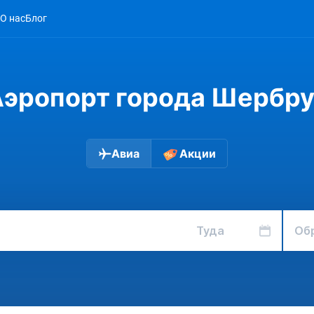
О нас
Блог
эропорт города Шербр
Авиа
Акции
Туда
Об