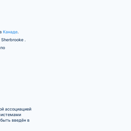
в
Канаде
.
Sherbrooke .
 по
ой ассоциацией
 системами
быть введён в