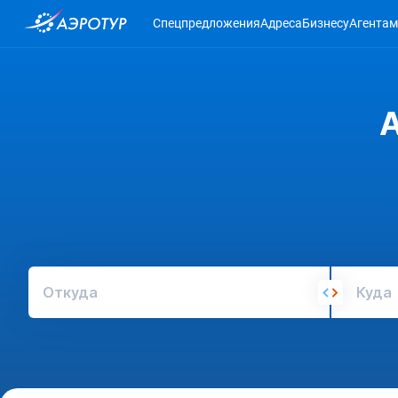
Спецпредложения
Адреса
Бизнесу
Агентам
А
Откуда
Куда