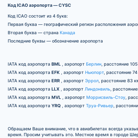
Код ICAO аэропорта — CYSC
Код ICAO состоит из 4 букв:
Первая буква — географический регион расположения аэр
Вторая буква — страна
Канада
Последние буквы — обозначение аэропорта
IATA код аэропорта
BML
, аэропорт
Берлин
, расстояние 105
IATA код аэропорта
EFK
, аэропорт
Ньюпорт
, расстояние 74
IATA код аэропорта
ERR
, аэропорт
Эррол
, расстояние 83 к
IATA код аэропорта
LLX
, аэропорт
Линдонвиль
, расстояние
IATA код аэропорта
MVL
, аэропорт
Моррисвиль-Стоу
, рас
IATA код аэропорта
YRQ
, аэропорт
Труа-Ривьер
, расстояни
Обращаем Ваше внимание, что в авиабилетах всегда указы
время. Просим учитывать это. Местное время в городе Ше