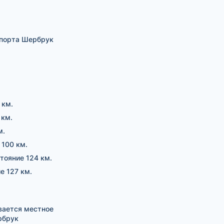
опорта Шербрук
 км.
 км.
м.
 100 км.
стояние 124 км.
е 127 км.
вается местное
рбрук