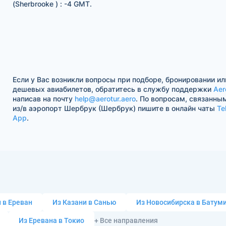
(Sherbrooke ) : -4 GMT.
Если у Вас возникли вопросы при подборе, бронировании ил
дешевых авиабилетов, обратитесь в службу поддержки
Aer
написав на почту
help@aerotur.aero
. По вопросам, связанны
из/в аэропорт Шербрук (Шербрук) пишите в онлайн чаты
Te
App
.
 в Ереван
Из Казани в Санью
Из Новосибирска в Батум
Из Еревана в Токио
+ Все направления