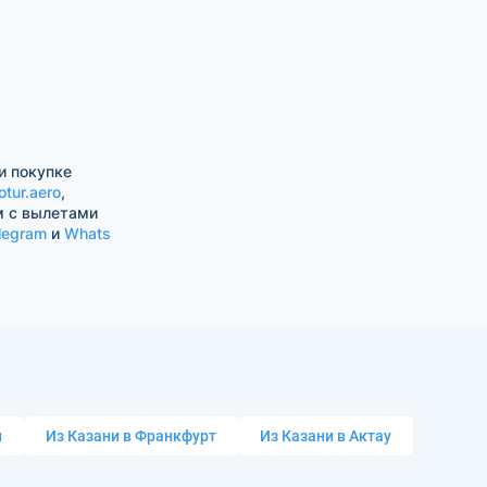
и покупке
otur.aero
,
м с вылетами
legram
и
Whats
и
Из Казани в Франкфурт
Из Казани в Актау