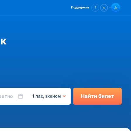
Поддержка
ук
Найти билет
ратно
1 пас, эконом