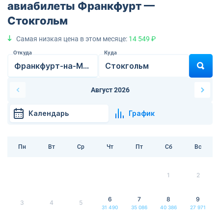
авиабилеты Франкфурт —
Стокгольм
Самая низкая цена в этом месяце:
14 549 ₽
Откуда
Куда
Август 2026
Календарь
График
Пн
Вт
Ср
Чт
Пт
Сб
Вс
1
2
6
7
8
9
3
4
5
31 490
35 086
40 386
27 971