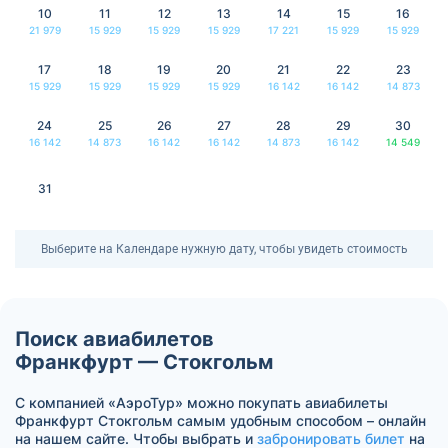
10
11
12
13
14
15
16
21 979
15 929
15 929
15 929
17 221
15 929
15 929
17
18
19
20
21
22
23
15 929
15 929
15 929
15 929
16 142
16 142
14 873
24
25
26
27
28
29
30
16 142
14 873
16 142
16 142
14 873
16 142
14 549
31
Выберите на Календаре нужную дату, чтобы увидеть стоимость
Поиск авиабилетов
Франкфурт — Стокгольм
С компанией «АэроТур» можно покупать авиабилеты
Франкфурт Стокгольм самым удобным способом – онлайн
на нашем сайте. Чтобы выбрать и
забронировать билет
на