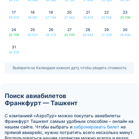
17
18
19
20
21
22
23
28 079
28 591
27 734
27 042
28 418
29 794
25 709
24
25
26
27
28
29
30
25 709
26 533
28 470
25 709
28 944
27 429
26 838
31
30 209
Выберите на Календаре нужную дату, чтобы увидеть стоимость
Поиск авиабилетов
Франкфурт — Ташкент
С компанией «АэроТур» можно покупать авиабилеты
Франкфурт Ташкент самым удобным способом – онлайн на
нашем сайте. Чтобы выбрать и
забронировать билет
на
прямой авиарейс, нужно потратить всего несколько минут.
Воспользоваться нашим сервисом можно всегда и везде.