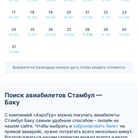
17
18
19
20
21
22
23
14 343
14 343
15 145
16 347
15 145
14 712
14 435
24
25
26
27
28
29
30
14 525
15 337
14 435
13 469
11 439
14 525
14 435
31
13 469
Выберите на Календаре нужную дату, чтобы увидеть стоимость
Поиск авиабилетов Стамбул —
Баку
С компанией «АэроТур» можно покупать авиабилеты
Стамбул Баку самым удобным способом – онлайн на
нашем сайте. Чтобы выбрать и
забронировать билет
на
прямой авиарейс, нужно потратить всего несколько минут.
Воспользоваться нашим сервисом можно всегда и везде.